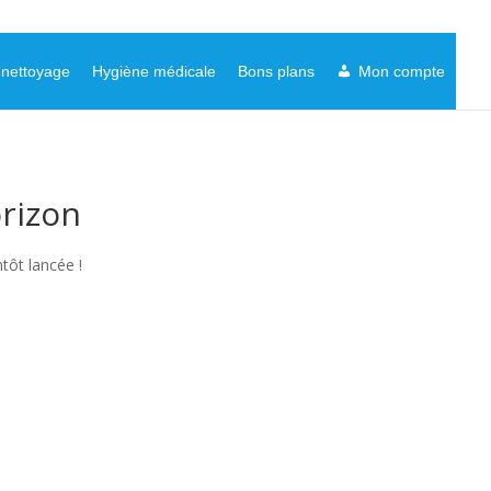
 nettoyage
Hygiène médicale
Bons plans
Mon compte
orizon
tôt lancée !